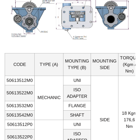
TORQUE
MOUNTING
MOUNTING
CODE
TYPE (A)
(Kgm /
TYPE (B)
SIDE
Nm)
50613512M0
UNI
ISO
50613522M0
ADAPTER
MECHANIC
50613532M0
FLANGE
18 Kgm
50613542M0
SHAFT
SIDE
176,6
50613512P0
UNI
Nm
ISO
50613522P0