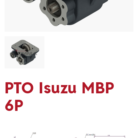
المنتجات
وسائط
تواصل
PTO Isuzu MBP
6P
+90 332 236 01 80