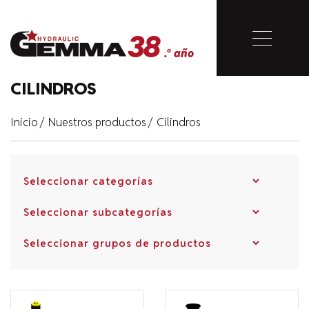
38
Cerrar
.º año
38
CILINDROS
.º año
Inicio
/
Nuestros productos
/
Cilindros
Inicio
Corporativo