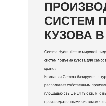
ПРОИЗВО
СМИ
СИСТЕМ 
КУЗОВА В
Контакты
Gemma Hydraulic это мировой лиде
систем подъема кузова для самос
кранов.
+90 332 236 01 80
Компания Gemma базируется в тур
располагает собственным произв
площадью свыше 14 тыс кв. м. с 
производственными системами и