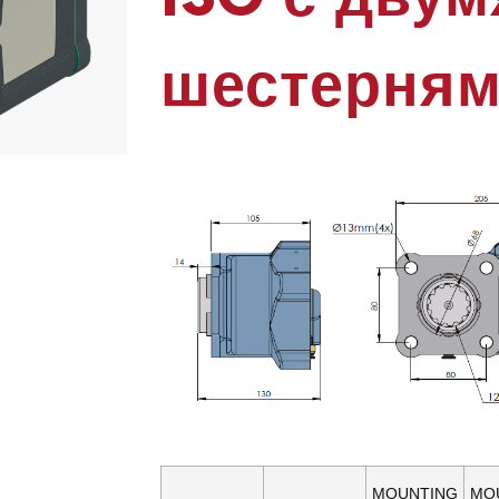
шестерня
MOUNTING
MO