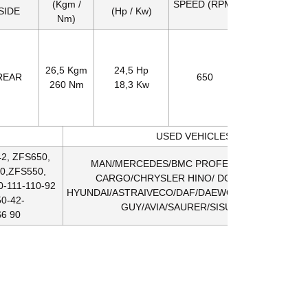
(Kgm /
SPEED (RPM)
RATIO
SIDE
(Hp / Kw)
Nm)
26,5 Kgm
24,5 Hp
REAR
650
1:1,21
260 Nm
18,3 Kw
USED VEHICLES
2, ZFS650,
MAN/MERCEDES/BMC PROFESYONEL/FORD
0,ZFS550,
CARGO/CHRYSLER HINO/ DODGE/FARGO/
-111-110-92
HYUNDAI/ASTRAIVECO/DAF/DAEWOO/RENAULT/EB
50-42-
GUY/AVIA/SAURER/SISU/STEYR
S6 90