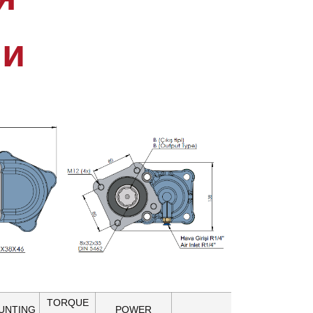
ми
TORQUE
UNTING
POWER