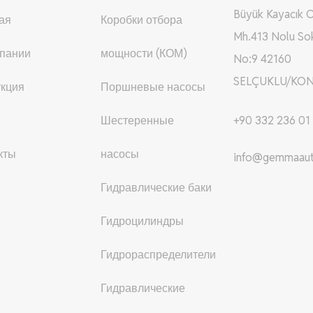
Büyük Kayacık 
ая
Коробки отбора
Mh.413 Nolu So
пании
мощности (КОМ)
No:9 42160
SELÇUKLU/KON
кция
Поршневые насосы
Шестеренные
+90 332 236 01
кты
насосы
info@gemmaau
Гидравлические баки
Гидроцилиндры
Гидрораспределители
Гидравлические