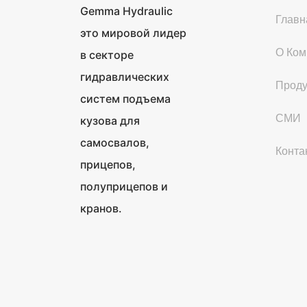
Gemma Hydraulic
Главн
это мировой лидер
О Ком
в секторе
гидравлических
Проду
систем подъема
СМИ
кузова для
самосвалов,
Конта
прицепов,
полуприцепов и
кранов.