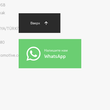
OSB
kak
Вверх
YA/TÜRKİYE
 80
Напишите нам
tomotive.com
WhatsApp