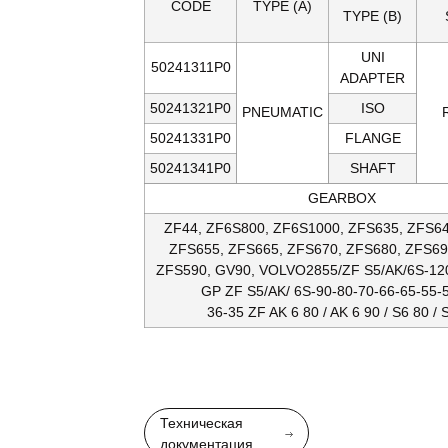
CODE
TYPE (A)
TYPE (B)
UNI
50241311P0
ADAPTER
50241321P0
ISO
PNEUMATIC
50241331P0
FLANGE
50241341P0
SHAFT
GEARBOX
ZF44, ZF6S800, ZF6S1000, ZFS635, ZFS64
ZFS655, ZFS665, ZFS670, ZFS680, ZFS69
ZFS590, GV90, VOLVO2855/ZF S5/AK/6S-120
GP ZF S5/AK/ 6S-90-80-70-66-65-55-
36-35 ZF AK 6 80 / AK 6 90 / S6 80 / 
Техническая
документация