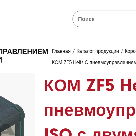
Закрыть
УПРАВЛЕНИЕМ
Главная
/
Каталог продукции
/
Коро
И
КОМ ZF5 Helis С пневмоуправление
КОМ ZF5 He
пневмоупр
ISO с двум