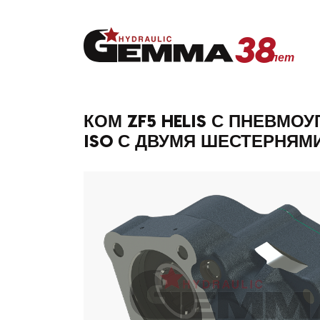
38
лет
38
КОМ ZF5 HELIS С ПНЕВМО
лет
ISO С ДВУМЯ ШЕСТЕРНЯМ
Главная
О компании
Продукция