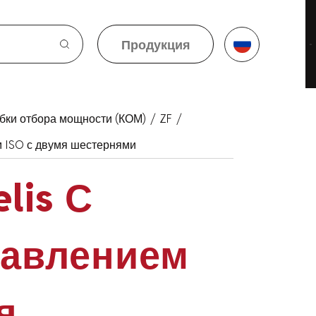
Продукция
Продукция
бки отбора мощности (КОМ)
/
ZF
/
м ISO с двумя шестернями
lis С
авлением
я