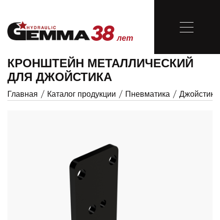
38
Закрыть
лет
38
КРОНШТЕЙН МЕТАЛЛИЧЕСКИЙ
лет
ДЛЯ ДЖОЙСТИКА
Главная
/
Каталог продукции
/
Пневматика
/
Джойстик
Главная
О компании