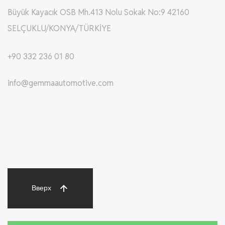
Büyük Kayacık OSB Mh.413 Nolu Sokak No:9 42160
SELÇUKLU/KONYA/TÜRKİYE
+90 332 236 01 80
info@gemmaautomotive.com
Вверх