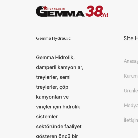
38
.Yıl
Site H
Gemma Hydraulic
Gemma Hidrolik,
Anasa
damperli kamyonlar,
Kurum
treylerler, semi
treylerler, çöp
Ürünle
kamyonları ve
Medy
vinçler için hidrolik
sistemler
İletişi
sektöründe faaliyet
gösteren öncü bir