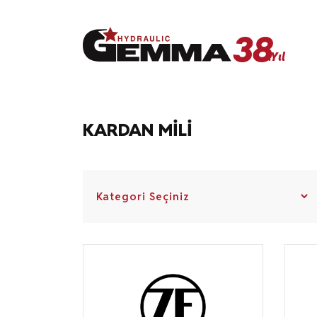
38
.Yıl
38
.Yıl
KARDAN MILI
Anasayfa
Kurumsal
Ürünler