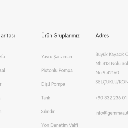
aritası
Ürün Gruplarımız
Adres
Büyük Kayacık 
yfa
Yavru Şanzıman
Mh.413 Nolu So
sal
Pistonlu Pompa
No:9 42160
SELÇUKLU/KON
r
Dişli Pompa
a
Tank
+90 332 236 01
m
Silindir
info@gemmaau
Yön Denetim Valfi