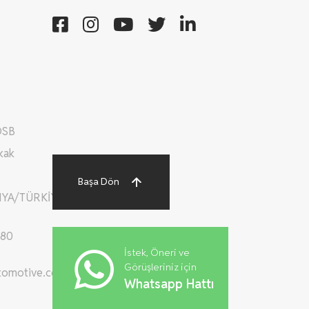
OSB
kak
Başa Dön
YA/TÜRKİYE
 80
İstek, Öneri ve
Görüşleriniz için
tomotive.com
Whatsapp Hattı