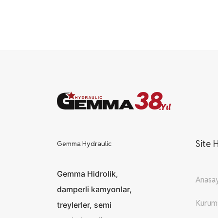
38
.Yıl
Site H
Gemma Hydraulic
Gemma Hidrolik,
Anasa
damperli kamyonlar,
Kurum
treylerler, semi