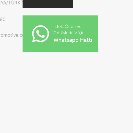
YA/TÜRKİYE
 80
İstek, Öneri ve
Görüşleriniz için
tomotive.com
Whatsapp Hattı