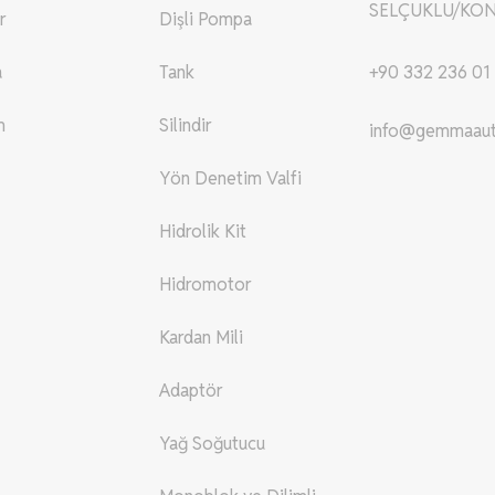
SELÇUKLU/KON
r
Dişli Pompa
a
Tank
+90 332 236 01
m
Silindir
info@gemmaau
Yön Denetim Valfi
Hidrolik Kit
Hidromotor
Kardan Mili
Adaptör
Yağ Soğutucu