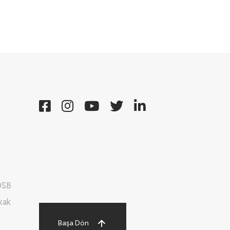
OSB
kak
Başa Dön