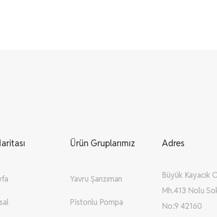
aritası
Ürün Gruplarımız
Adres
Büyük Kayacık 
yfa
Yavru Şanzıman
Mh.413 Nolu So
sal
Pistonlu Pompa
No:9 42160