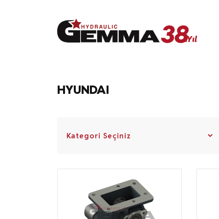
38
.Yıl
38
.Yıl
HYUNDAI
Anasayfa
Kurumsal
Ürünler