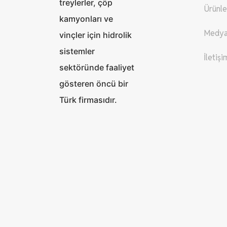
treylerler, çöp
Ürünle
kamyonları ve
Medy
vinçler için hidrolik
sistemler
İletişi
sektöründe faaliyet
gösteren öncü bir
Türk firmasıdır.