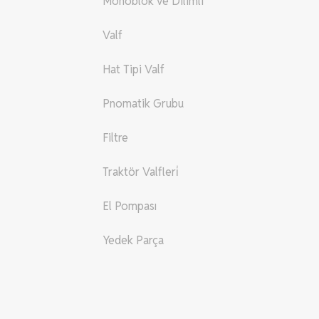
Monoblok ve Dilimli
Valf
Hat Tipi Valf
Pnomatik Grubu
Filtre
Traktör Valfleri̇
El Pompası
Yedek Parça