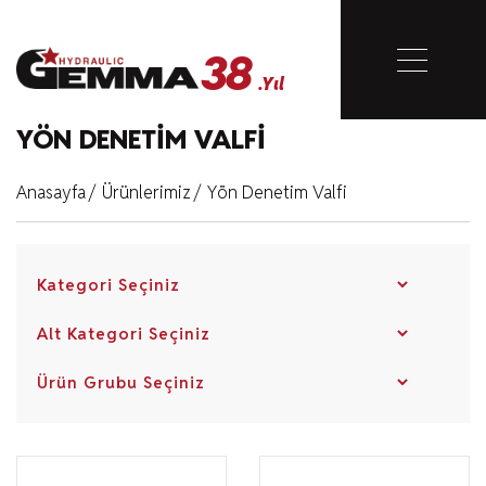
38
Kapat
.Yıl
38
YÖN DENETIM VALFI
.Yıl
Anasayfa
/
Ürünlerimiz
/
Yön Denetim Valfi
Anasayfa
Kurumsal