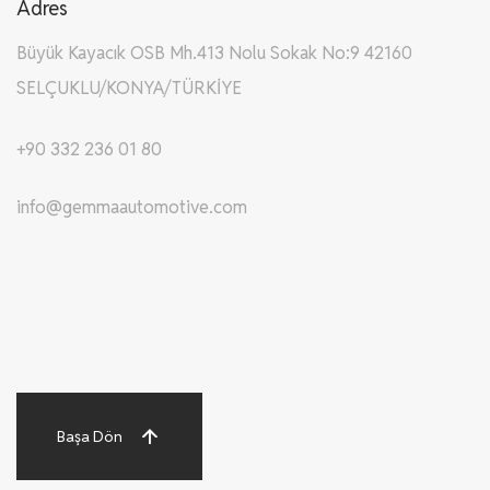
Adres
Büyük Kayacık OSB Mh.413 Nolu Sokak No:9 42160
SELÇUKLU/KONYA/TÜRKİYE
+90 332 236 01 80
info@gemmaautomotive.com
Başa Dön